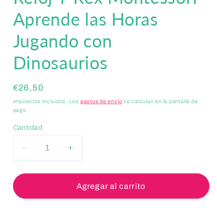
Aprende las Horas
Jugando con
Dinosaurios
Precio
€26,50
habitual
Impuestos incluidos. Los
gastos de envío
se calculan en la pantalla de
pago.
Cantidad
Reducir
Aumentar
cantidad
cantidad
para
para
Reloj
Reloj
Agregar al carrito
T-
T-
Rex
Rex