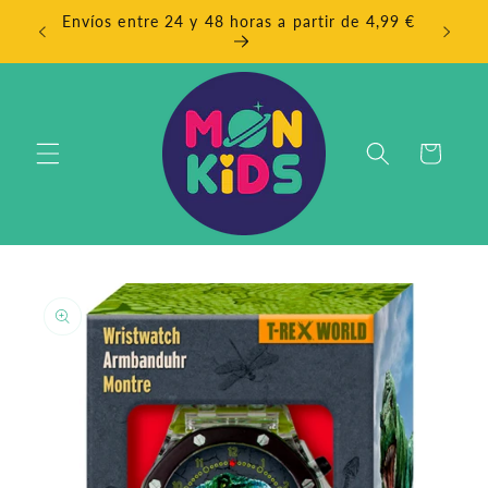
Ir
Envíos entre 24 y 48 horas a partir de 4,99 €
directamente
EN
al contenido
Carrito
Ir
directamente
a la
información
del producto