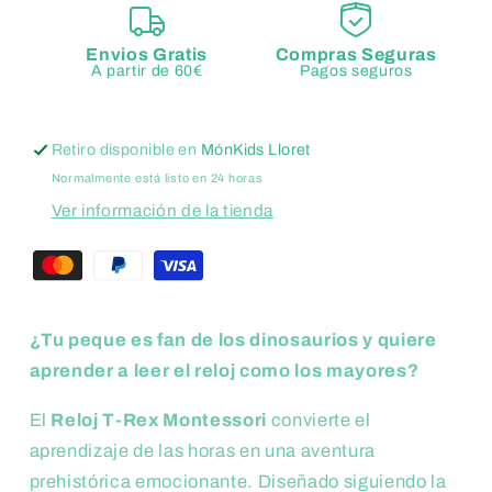
Montessori
Montessori
-
-
Aprende
Aprende
Envios Gratis
Compras Seguras
A partir de 60€
Pagos seguros
las
las
Horas
Horas
Jugando
Jugando
Retiro disponible en
MónKids Lloret
con
con
Dinosaurios
Dinosaurios
Normalmente está listo en 24 horas
Ver información de la tienda
¿Tu peque es fan de los dinosaurios y quiere
aprender a leer el reloj como los mayores?
El
Reloj T-Rex Montessori
convierte el
aprendizaje de las horas en una aventura
prehistórica emocionante. Diseñado siguiendo la