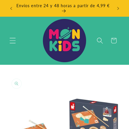
Ir
Envíos entre 24 y 48 horas a partir de 4,99 €
directamente
EN
al contenido
Carrito
Ir
directamente
a la
información
del producto