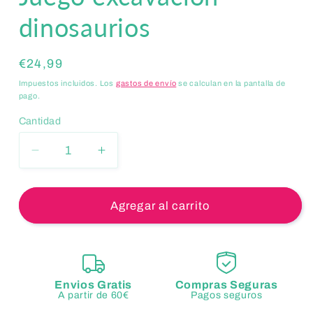
dinosaurios
Precio
€24,99
habitual
Impuestos incluidos. Los
gastos de envío
se calculan en la pantalla de
pago.
Cantidad
Reducir
Aumentar
cantidad
cantidad
para
para
Juego
Juego
Agregar al carrito
excavación
excavación
dinosaurios
dinosaurios
Envios Gratis
Compras Seguras
A partir de 60€
Pagos seguros