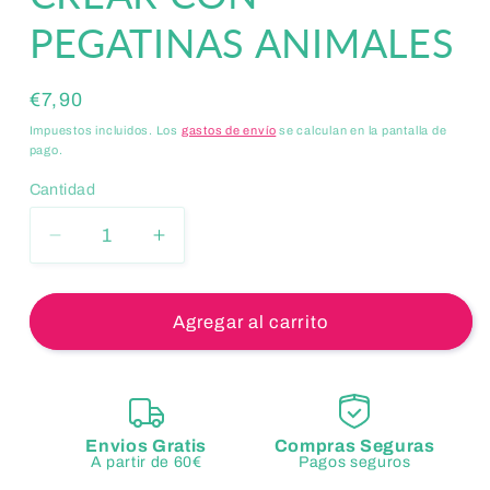
PEGATINAS ANIMALES
Precio
€7,90
habitual
Impuestos incluidos. Los
gastos de envío
se calculan en la pantalla de
pago.
Cantidad
Reducir
Aumentar
cantidad
cantidad
para
para
CREAR
CREAR
Agregar al carrito
CON
CON
PEGATINAS
PEGATINAS
ANIMALES
ANIMALES
Envios Gratis
Compras Seguras
A partir de 60€
Pagos seguros