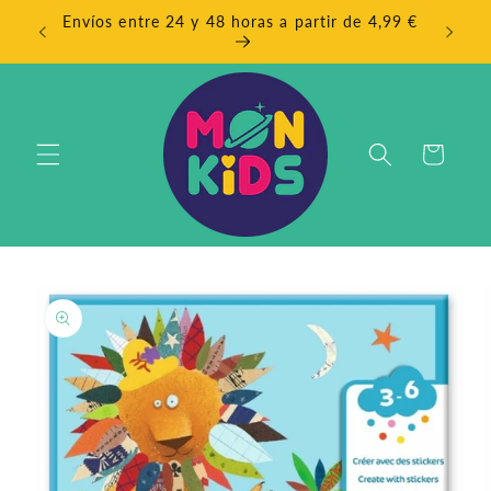
Ir
Envíos entre 24 y 48 horas a partir de 4,99 €
directamente
EN
al contenido
Carrito
Ir
directamente
a la
información
del producto